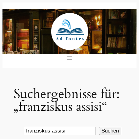
Zum
Inhalt
springen
Suchergebnisse für:
„franziskus assisi“
Suche
Suchen