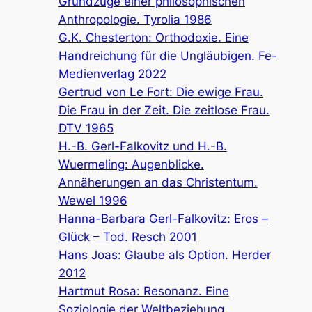
Grundzüge einer philosophischen
Anthropologie. Tyrolia 1986
G.K. Chesterton: Orthodoxie. Eine
Handreichung für die Ungläubigen. Fe-
Medienverlag 2022
Gertrud von Le Fort: Die ewige Frau.
Die Frau in der Zeit. Die zeitlose Frau.
DTV 1965
H.-B. Gerl-Falkovitz und H.-B.
Wuermeling: Augenblicke.
Annäherungen an das Christentum.
Wewel 1996
Hanna-Barbara Gerl-Falkovitz: Eros –
Glück – Tod. Resch 2001
Hans Joas: Glaube als Option. Herder
2012
Hartmut Rosa: Resonanz. Eine
Soziologie der Weltbeziehung.