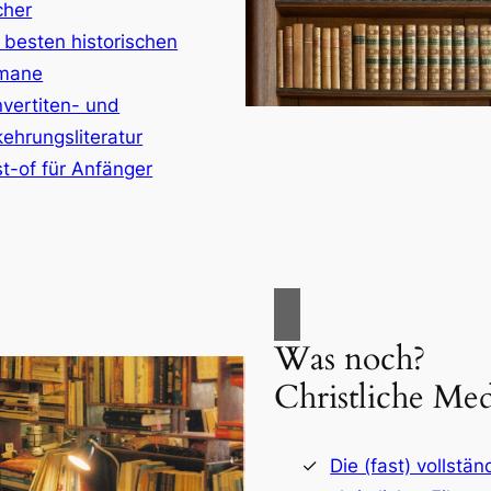
cher
 besten historischen
mane
vertiten- und
ehrungsliteratur
t-of für Anfänger
Was noch?
Christliche Med
Die (fast) vollstän