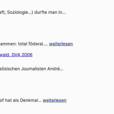
Peter
aft, Soziologie…) durfte man in…
Sloterdijk:
Den
Himmel
zum
Die
sammen: total föderal.…
weiterlesen
Sprechen
Tagespost
bringen.
eewald. DVA 2006
Suhrkamp
2022
Joseph
anzösischen Journalisten André…
Ratzinger/Benedikt
XVI.:
Salz
der
Otfried
 Hof hat als Denkmal…
weiterlesen
Erde
Preußler:
–
Krabat.