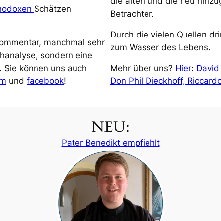
die alten und die neu hinz
thodoxen
Schätzen
Betrachter.
Durch die vielen Quellen dri
 Kommentar, manchmal sehr
zum Wasser des Lebens.
uchanalyse, sondern eine
. Sie können uns auch
Mehr über uns?
Hier
:
David
am
und
facebook
!
Don Phil Dieckhoff, Riccar
NEU:
Pater Benedikt empfiehlt