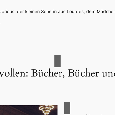
ubrious, der kleinen Seherin aus Lourdes, dem Mädch
.
e wollen: Bücher, Bücher u