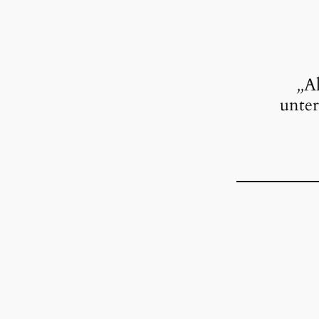
„
Al
unter