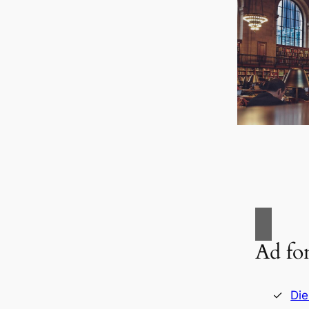
Ad fo
Die