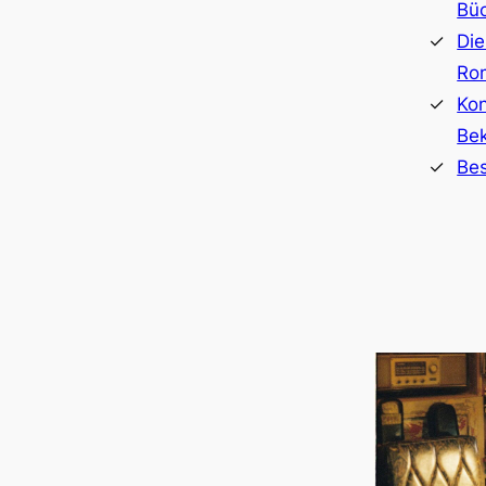
Bü
Die
Ro
Kon
Bek
Bes