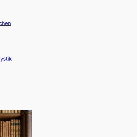
ichen
ystik