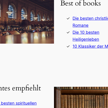
Best of books
Die besten christl
Romane
Die 10 besten
Heiligenleben
10 Klassiker der M
ntes empfiehlt
 besten spirituellen