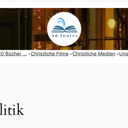
10 Bücher …
Christliche Filme
Christliche Medien
Uns
litik