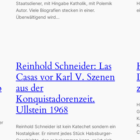
Staatsdiener, mit Hingabe Katholik, mit Polemik
H
Autor. Viele Biografien stecken in einer.
e
Überwältigend wird…
Reinhold Schneider: Las
Casas vor Karl V. Szenen
o
aus der
Konquistadorenzeit.
H
Ullstein 1968
G
K
er
K
Reinhold Schneider ist kein Katechet sondern ein
C
Nostalgiker. Er nimmt jedes Stück Habsburger-