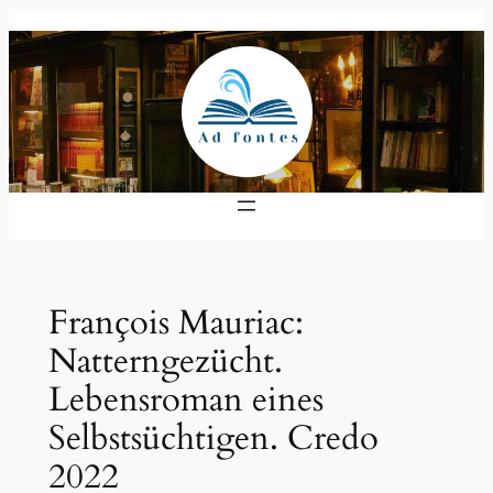
Zum
Inhalt
springen
François Mauriac:
Natterngezücht.
Lebensroman eines
Selbstsüchtigen. Credo
2022