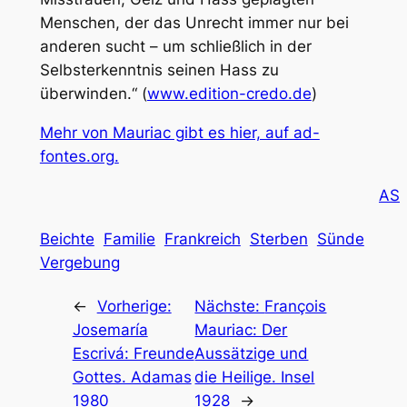
Menschen, der das Unrecht immer nur bei
anderen sucht – um schließlich in der
Selbsterkenntnis seinen Hass zu
überwinden.“ (
www.edition-credo.de
)
Mehr von Mauriac gibt es hier, auf ad-
fontes.org.
AS
Beichte
Familie
Frankreich
Sterben
Sünde
Vergebung
←
Vorherige:
Nächste:
François
Josemaría
Mauriac: Der
Escrivá: Freunde
Aussätzige und
Gottes. Adamas
die Heilige. Insel
1980
1928
→