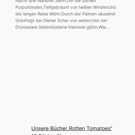
Nacht drei Wandrer ziehn,Um die Stirnen
Purpurbinden,Tiefgebräunt von heißen WindenUnd
der langen Reise Mühn.Durch der Palmen säuselnd
GrünFolgt der Diener Schar von weiten;Von der
Dromedare SeitenGoldene Kleinode glühn,Wie…
Unsere Bücher
„Rotten Tomatoes“