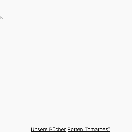
ls
Unsere Bücher
„Rotten Tomatoes“