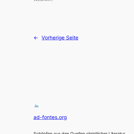
←
Vorherige Seite
ad-fontes.org
Schöpfen aus den Quellen christlicher Literatur