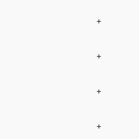
+
+
+
+