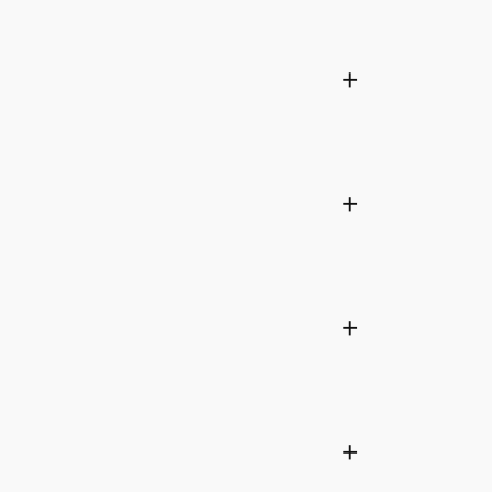
+
+
+
+