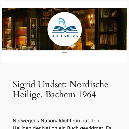
Zum
Inhalt
springen
Sigrid Undset: Nordische
Heilige. Bachem 1964
Norwegens Nationaldichterin hat den
Heiligen der Nation ein Buch gewidmet. Es