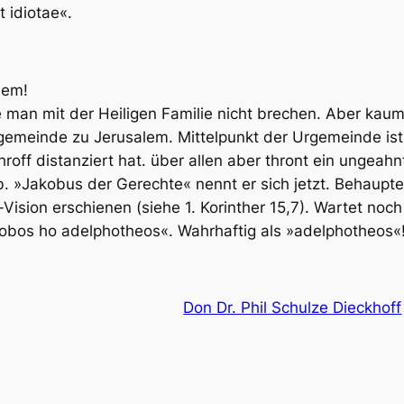
t idiotae«.
lem!
e man mit der Heiligen Familie nicht brechen. Aber kaum 
emeinde zu Jerusalem. Mittelpunkt der Urgemeinde ist 
hroff distanziert hat. über allen aber thront ein ungeah
. »Jakobus der Gerechte« nennt er sich jetzt. Behaupte
-Vision erschienen (siehe 1. Korinther 15,7). Wartet noc
kobos ho adelphotheos«. Wahrhaftig als »adelphotheos«
Don Dr. Phil Schulze Dieckhoff