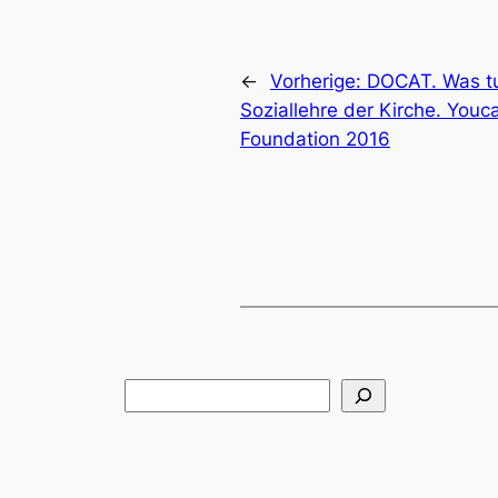
←
Vorherige:
DOCAT. Was t
Soziallehre der Kirche. Youc
Foundation 2016
Suchen