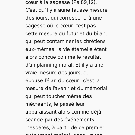
cœur à la sagesse
(Ps 89,12).
C’est qu’il y a aune fausse mesure
des jours, qui correspond à une
sagesse où le cœur n’est pas :
cette mesure du futur et du bilan,
qui peut contaminer les chrétiens
eux-mêmes, la vie éternelle étant
alors conçue comme le résultat
d’un planning moral. Et il y a une
vraie mesure des jours, qui
épouse l’élan du cœur : c’est la
mesure de l’avenir et du mémorial,
qui peut toucher même des
mécréants, le passé leur
apparaissant alors comme déjà
scandé par des événements
inespérés, à partir de ce premier