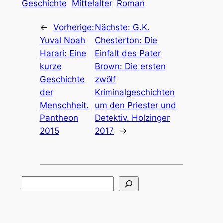
Geschichte
Mittelalter
Roman
←
Vorherige:
Nächste:
G.K.
Yuval Noah
Chesterton: Die
Harari: Eine
Einfalt des Pater
kurze
Brown: Die ersten
Geschichte
zwölf
der
Kriminalgeschichten
Menschheit.
um den Priester und
Pantheon
Detektiv. Holzinger
2015
2017
→
Suchen