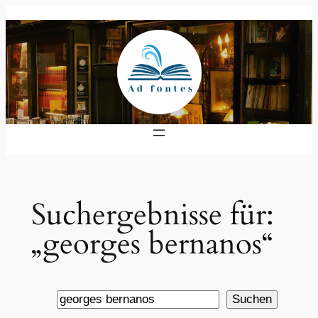
Zum
Inhalt
springen
Suchergebnisse für:
„georges bernanos“
Suche
Suchen