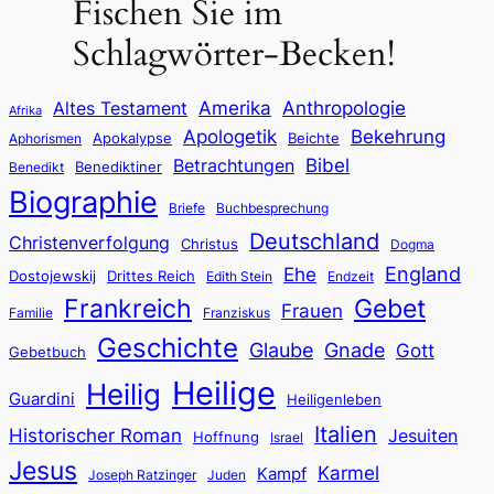
Fischen Sie im
Schlagwörter-Becken!
Amerika
Anthropologie
Altes Testament
Afrika
Apologetik
Bekehrung
Apokalypse
Beichte
Aphorismen
Bibel
Betrachtungen
Benediktiner
Benedikt
Biographie
Briefe
Buchbesprechung
Deutschland
Christenverfolgung
Christus
Dogma
England
Ehe
Dostojewskij
Drittes Reich
Edith Stein
Endzeit
Frankreich
Gebet
Frauen
Familie
Franziskus
Geschichte
Glaube
Gnade
Gott
Gebetbuch
Heilige
Heilig
Guardini
Heiligenleben
Italien
Historischer Roman
Jesuiten
Hoffnung
Israel
Jesus
Karmel
Kampf
Joseph Ratzinger
Juden