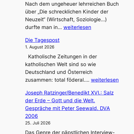
Nach dem ungeheuer lehrreichen Buch
Jahre
über „Die schrecklichen Kinder der
Aach
Neuzeit“ (Wirtschaft, Soziologie…)
Dom.
Peter
durfte man in…
weiterlesen
1999
Sloterdijk:
Die Tagespost
Den
1. August 2026
Himmel
Katholische Zeitungen in der
zum
katholischen Welt sind so wie
Sprechen
Deutschland und Österreich
bringen.
Die
zusammen: total föderal.…
weiterlesen
Suhrkamp
Tagespost
2022
Joseph Ratzinger/Benedikt XVI.: Salz
der Erde – Gott und die Welt.
Gespräche mit Peter Seewald. DVA
2006
25. Juli 2026
Das Genre der päpstlichen Interview-