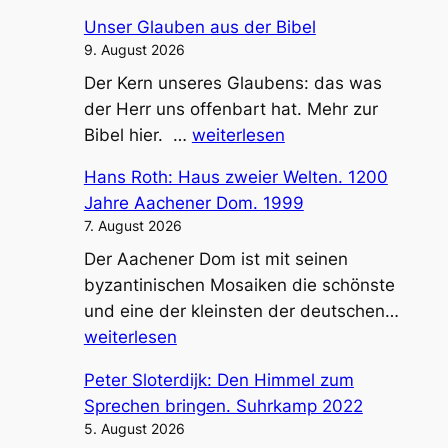
Unser Glauben aus der Bibel
9. August 2026
Der Kern unseres Glaubens: das was
der Herr uns offenbart hat. Mehr zur
Unser
Bibel hier. …
weiterlesen
Glauben
Hans Roth: Haus zweier Welten. 1200
aus
Jahre Aachener Dom. 1999
der
7. August 2026
Bibel
Der Aachener Dom ist mit seinen
byzantinischen Mosaiken die schönste
Hans
und eine der kleinsten der deutschen…
Roth:
weiterlesen
Haus
Peter Sloterdijk: Den Himmel zum
zweie
Sprechen bringen. Suhrkamp 2022
Welte
5. August 2026
1200