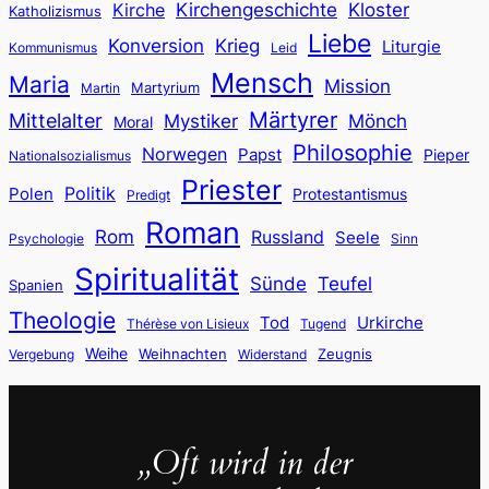
Kloster
Kirche
Kirchengeschichte
Katholizismus
Liebe
Konversion
Krieg
Liturgie
Kommunismus
Leid
Mensch
Maria
Mission
Martyrium
Martin
Märtyrer
Mittelalter
Mystiker
Mönch
Moral
Philosophie
Norwegen
Papst
Pieper
Nationalsozialismus
Priester
Politik
Polen
Protestantismus
Predigt
Roman
Rom
Russland
Seele
Psychologie
Sinn
Spiritualität
Sünde
Teufel
Spanien
Theologie
Tod
Urkirche
Thérèse von Lisieux
Tugend
Weihe
Weihnachten
Zeugnis
Vergebung
Widerstand
„
Oft wird in der