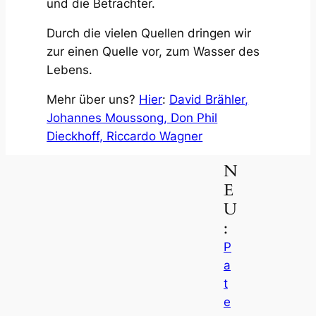
und die Betrachter.
Durch die vielen Quellen dringen wir
zur einen Quelle vor, zum Wasser des
Lebens.
Mehr über uns?
Hier
:
David Brähler,
Johannes Moussong, Don Phil
Dieckhoff, Riccardo Wagner
N
E
U
:
P
a
t
e