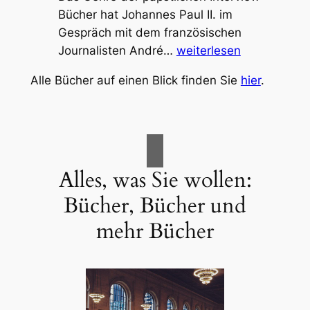
Bücher hat Johannes Paul II. im
Gespräch mit dem französischen
Joseph
Journalisten André…
weiterlesen
Ratzinger/Benedikt
Alle Bücher auf einen Blick finden Sie
hier
.
XVI.:
Salz
der
Erde
–
Alles, was Sie wollen:
Gott
und
Bücher, Bücher und
die
mehr Bücher
Welt.
Gespräche
mit
Peter
Seewald.